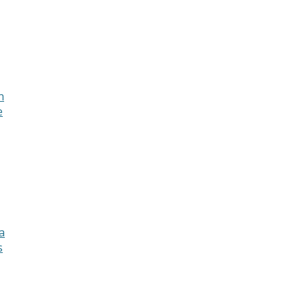
n
e
a
s